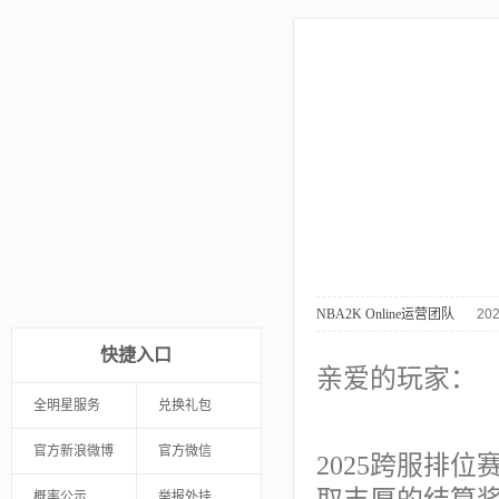
NBA2K Online运营团队
202
快捷入口
亲爱的玩家：
全明星服务
兑换礼包
官方新浪微博
官方微信
2025跨服排
概率公示
举报外挂