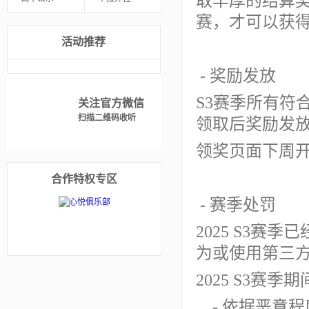
取丰厚的结算奖
赛，才可以获
活动推荐
- 奖励发放
S3赛季所有符
关注官方微信
扫描二维码收听
领取后奖励发
领奖页面下周
合作特权专区
- 赛季处罚
2025 S3
为或使用第三
2025 S3
- 依据恶意程