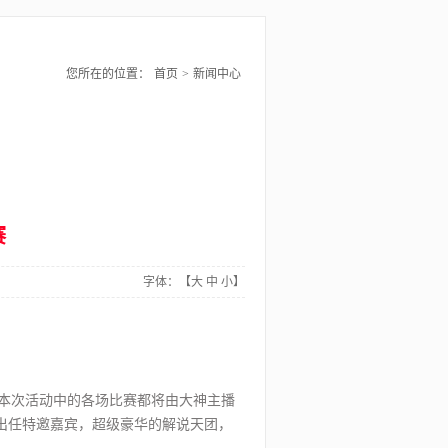
您所在的位置：
首页
>
新闻中心
赛
字体：【
大
中
小
】
。本次活动中的各场比赛都将由大神主播
出任特邀嘉宾，超级豪华的解说天团，