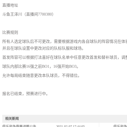
直播地址
斗鱼王泽川（直播间7700380）
比赛规则
所有人选定球队后不可更改，需要根据游戏内各自球队的阵容情况在体
并且在球队设置中更改对应的队标队服和球场。
首发阵容可以根据打法喜好在球队名单中任意更改首发和替补球员，调
球队内部比赛16强之前BO1，16强开始BO3。
允许每局结束随意更改本队球员，不得错位。
报名已结束，预赛进行中。
相关新闻
俱乐部争霸赛调整公告
2021-02-07 17:44:05
俱乐部争