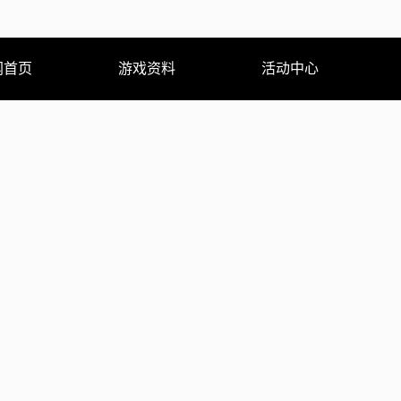
网首页
游戏资料
活动中心