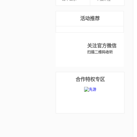
活动推荐
关注官方微信
扫描二维码收听
合作特权专区