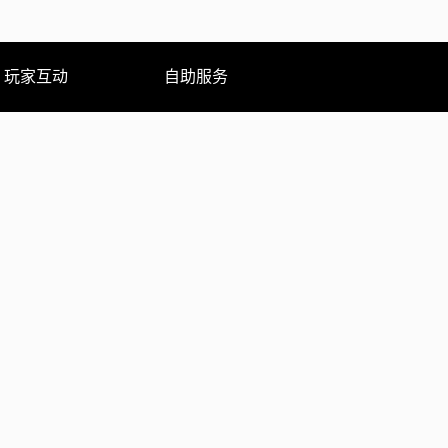
玩家互动
自助服务