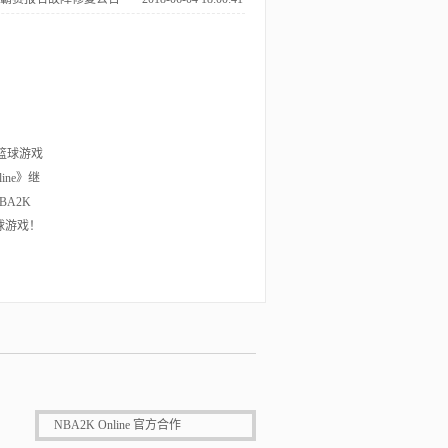
列篮球游戏
ne》继
A2K
球游戏！
NBA2K Online 官方合作